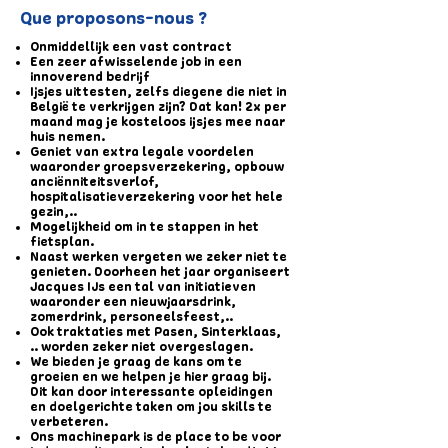
Que proposons-nous ?
Onmiddellijk een vast contract
Een zeer afwisselende job in een
innoverend bedrijf
Ijsjes uittesten, zelfs diegene die niet in
België te verkrijgen zijn? Dat kan! 2x per
maand mag je kosteloos ijsjes mee naar
huis nemen.
Geniet van extra legale voordelen
waaronder groepsverzekering, opbouw
anciënniteitsverlof,
hospitalisatieverzekering voor het hele
gezin,..
Mogelijkheid om in te stappen in het
fietsplan.
Naast werken vergeten we zeker niet te
genieten. Doorheen het jaar organiseert
Jacques IJs een tal van initiatieven
waaronder een nieuwjaarsdrink,
zomerdrink, personeelsfeest,..
Ook traktaties met Pasen, Sinterklaas,
.. worden zeker niet overgeslagen.
We bieden je graag de kans om te
groeien en we helpen je hier graag bij.
Dit kan door interessante opleidingen
en doelgerichte taken om jou skills te
verbeteren.
Ons machinepark is de place to be voor