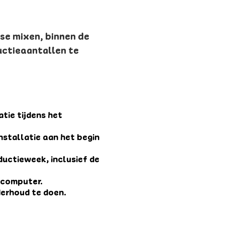
rse mixen, binnen de
uctieaantallen te
tie tijdens het
nstallatie aan het begin
ductieweek, inclusief de
 computer.
erhoud te doen.