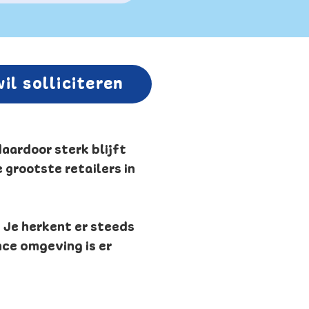
wil solliciteren
daardoor sterk blijft
 grootste retailers in
 Je herkent er steeds
nce omgeving is er