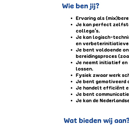
Wie ben jij?
Ervaring als (mix)bere
Je kan perfect zelfst
collega’s.
Je kan logisch-techni
en verbeterinitiatieve
Je bent voldoende ond
bereidingsproces (zoa
Je neemt initiatief e
lossen.
Fysiek zwaar werk schr
Je bent gemotiveerd o
Je handelt efficiënt e
Je bent communicatie
Je kan de Nederlandse
Wat bieden wij aan