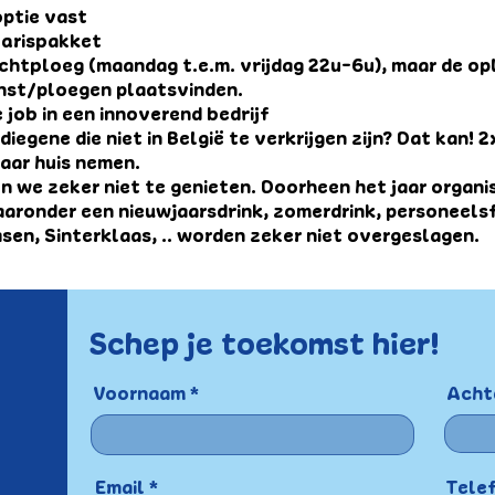
ptie vast
arispakket
chtploeg (maandag t.e.m. vrijdag 22u-6u), maar de opl
nst/ploegen plaatsvinden.
 job in een innoverend bedrijf
 diegene die niet in België te verkrijgen zijn? Dat kan!
naar huis nemen.
 we zeker niet te genieten. Doorheen het jaar organi
aaronder een nieuwjaarsdrink, zomerdrink, personeelsf
sen, Sinterklaas, .. worden zeker niet overgeslagen.
Schep je toekomst hier!
Voornaam
Acht
Email
Tele