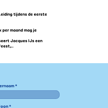
eiding tijdens de eerste
 2x per maand mag je
seert Jacques IJs een
eest,..
ernaam
foon