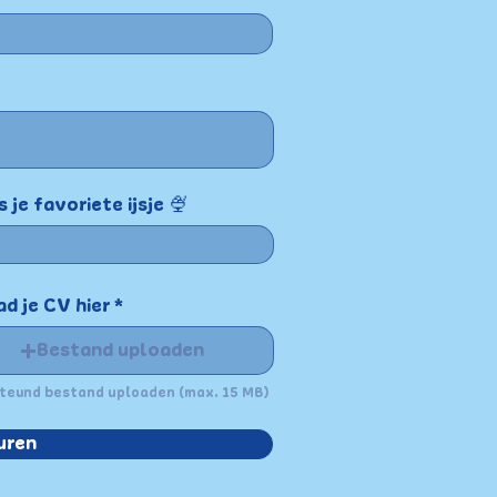
s je favoriete ijsje 🍨
d je CV hier
Bestand uploaden
teund bestand uploaden (max. 15 MB)
uren