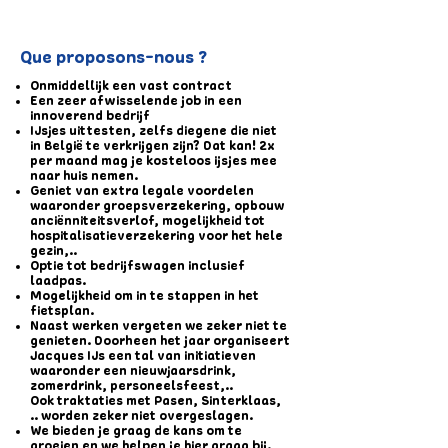
Que proposons-nous ?
Onmiddellijk een vast contract
Een zeer afwisselende job in een
innoverend bedrijf
IJsjes uittesten, zelfs diegene die niet
in België te verkrijgen zijn? Dat kan! 2x
per maand mag je kosteloos ijsjes mee
naar huis nemen.
Geniet van extra legale voordelen
waaronder groepsverzekering, opbouw
anciënniteitsverlof, mogelijkheid tot
hospitalisatieverzekering voor het hele
gezin,..
Optie tot bedrijfswagen inclusief
laadpas.
Mogelijkheid om in te stappen in het
fietsplan.
Naast werken vergeten we zeker niet te
genieten. Doorheen het jaar organiseert
Jacques IJs een tal van initiatieven
waaronder een nieuwjaarsdrink,
zomerdrink, personeelsfeest,..
Ook traktaties met Pasen, Sinterklaas,
.. worden zeker niet overgeslagen.
We bieden je graag de kans om te
groeien en we helpen je hier graag bij.