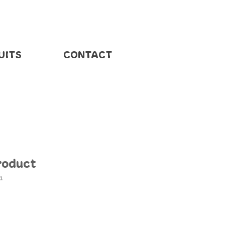
UITS
CONTACT
product
1