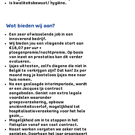
Is kwaliteitsbewust/ hygiëne.
Wat bieden wij aan?
Een zeer afwisselende job in een
innoverend bedrijf.
Wij bieden jou een vliegende start aan
€18,07 per uur +
ploegenpremie/nachtpremie. Op basis
van inzet en prestaties kan dit verder
evolueren.
Ijsjes uittesten, zelfs diegene die niet in
België te verkrijgen zijn? Dat kan! 2x per
maand mag je kosteloos ijsjes mee naar
huis nemen.
Na een geslaagde interimperiode, wordt
er een Jacques Ijs contract
aangeboden. Geniet van extra legale
voordelen waaronder
groepsverzekering, opbouw
anciënniteitsverlof, mogelijkheid tot
hospitalisatieverzekering voor het hele
gezin,..
Mogelijkheid om in te stappen in het
fietsplan vanaf een vast contract.
Naast werken vergeten we zeker niet te
genieten. Doorheen het jaar organiseert